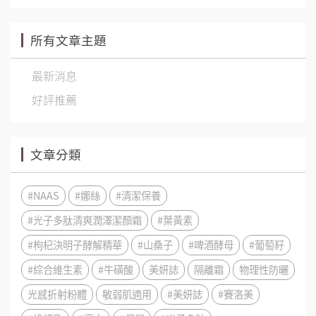
所有文章主題
最新消息
好評推薦
文章分類
#NAAS
#娜絲
#清潔保養
#光子多肽清爽潤澤潔顏霜
#葉黃素
#枸杞決明子酵解精華
#山桑子
#啤酒酵母
#葡萄籽
#綜合維生素
#牛磺酸
美妍誌
隔離霜
物理性防曬
光感折射粉體
敏弱肌適用
#美妍誌
#賽洛美