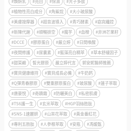
#煥妍乳
#亮白
#保濕
#光子多肽
#植物性亮白成分
#角鯊烷
#大小玻尿酸
#美膚按摩器
#超音波導入
#青巧酵素
#窈窕纖控
#新陳代謝
#順暢排空
#魔芋
#血橙
#非洲芒果籽
#DCCE
#膠原蛋白
#嚴立婷
#日間喚醒
#夜間修護
#尿囊素
#藍藻亮白精萃
#草本舒緩因子
#甜菜鹼
皙光膠原
嚴立婷代言
郭安妮醫師推薦
#寶貝健康維持
#寶貝成長必備
#牛奶鈣
#Q彈青春膠原
#雙重膠原蛋白
#玻尿酸
#蓮子萃取
#唐豪悦
#奇蹟霜
#防曬美白
#私密肌膚
#TS6護一生
#玄米萃取
#HGP羽絲胜肽
#SNS-1速麗妍
#山茶花萃取
#黃金番紅花
#專利五胜肽
#人參根萃取
#安瓶
#馮媛甄