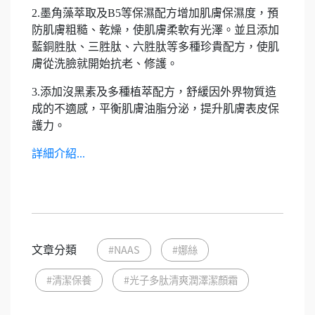
2.墨角藻萃取及B5等保濕配方增加肌膚保濕度，預
防肌膚粗糙、乾燥，使肌膚柔軟有光澤。並且添加
藍銅胜肽、三胜肽、六胜肽等多種珍貴配方，使肌
膚從洗臉就開始抗老、修護。
3.添加沒黑素及多種植萃配方，舒緩因外界物質造
成的不適感，平衡肌膚油脂分泌，提升肌膚表皮保
護力。
詳細介紹...
文章分類
#NAAS
#娜絲
#清潔保養
#光子多肽清爽潤澤潔顏霜