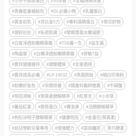
#小分子膠原蛋白
#30保養
#全職媽媽保養
#青春能量補給包
#OL必備小物
#乳鐵蛋白
#黃金初乳
#貝比金5力
#專利藻精蛋白
#育兒好物
#頭好壯壯
#私密肌膚
#緊緻豐盈水嫩凝膠
#白皙淨透粉嫩精華霜
#TS6護一生
#益生菌
#陶晶瑩
#白楀淨透粉嫩精華霜
#舒敏7益
#寶貝健康維持
#調整體質
#全家適用
#寶貝成長必備
#LP-14032
#燕窩胜肽
#細白珍珠粉
#粉嫩好氣色
#孕期保養
#婦產科醫師推薦
#牛磺酸
#明亮清晰
#葉黃素酵解精萃
#紅景天
#小米草
#蕃茄紅素
#膠原蛋白
#賽洛美
#活顏酵解精萃
#枸杞決明子酵解精華
#健康明亮
#金盞花(葉黃素)
#幼兒學齡兒童專用
#增強體力
#窈窕纖控
青巧酵素