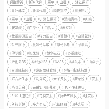
調整體質
新陳代謝
魔芋
血橙
非洲芒果籽
#青巧酵素
#新陳代謝
#順暢排空
#滿腹飽足
#魔芋
#血橙
#非洲芒果籽
#濃縮青梅
#肉鹼
#胺基酸
#白腎豆
白腎豆
#嚴立婷
#雙重膠原蛋白
#彈力蛋白
#葡萄籽
#白藜蘆醇
#皙光膠原
#蔓越莓萃取
#馥莓慕斯
#尿囊素
#傳明酸
#玻尿酸
#鎖水磁石
#多重胜肽
#維他命B5
#維他命B3
#NAAS
#葉黃素
#山桑子
#台灣綠蜂膠
#磷脂醯絲胺酸
#酵解枸杞總精華
#綜合維生素
#潤澤錠
#光子多肽
#唐豪悦
#安瓶
#防曬美白
#亮采無瑕隔離霜
#HGP羽絲胜肽
#SNS-1速麗妍
#特潤安瓶
#抗老五胜肽
#晚安瓶
#普拉斯鏈
#時光多肽
#抗皺眼霜
#時光燙斗