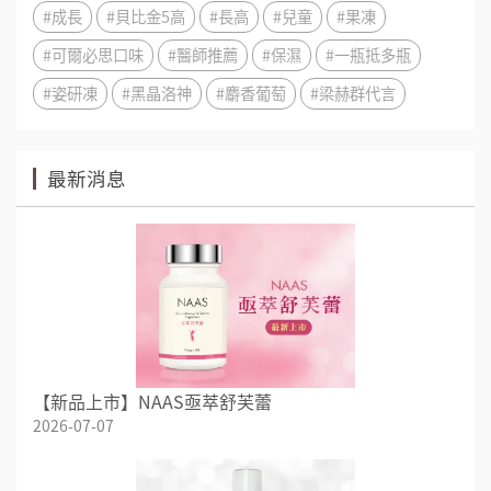
#成長
#貝比金5高
#長高
#兒童
#果凍
#可爾必思口味
#醫師推薦
#保濕
#一瓶抵多瓶
#姿研凍
#黑晶洛神
#麝香葡萄
#梁赫群代言
最新消息
【新品上市】NAAS亟萃舒芙蕾
2026-07-07